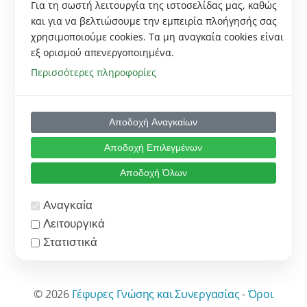
Για τη σωστή λειτουργία της ιστοσελίδας μας, καθώς
και για να βελτιώσουμε την εμπειρία πλοήγησής σας
χρησιμοποιούμε cookies. Tα μη αναγκαία cookies είναι
εξ ορισμού απενεργοποιημένα.
Περισσότερες πληροφορίες
Αποδοχή Αναγκαίων
Αποδοχή Επιλεγμένων
Αποδοχή Όλων
Αναγκαία
Λειτουργικά
Στατιστικά
Ο provider όλων των cookies που αναφέρονται
παρακάτω είναι η ιστοσελίδα
www.thepixelocracy.com
.
© 2026
Γέφυρες Γνώσης και Συνεργασίας
-
Όροι