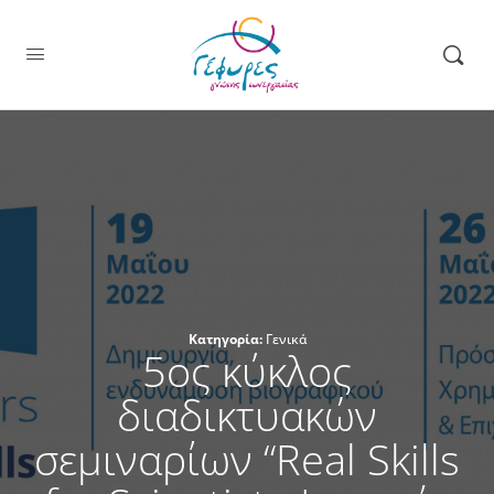
Κατηγορία:
Γενικά
5oς κύκλος
διαδικτυακών
σεμιναρίων “Real Skills