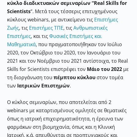
κύκλο διαδικτυακών σεμιναρίων “Real Skills for
Scientists
“. Μετά τους τέσσερις επιτυχημένους
κύκλους webinars, με αντικείμενο τις
Επιστήμες
Ζωής
, τις
Επιστήμες ΤΠΕ
, τις
Ανθρωπιστικές
Επιστήμες
, και τις
Φυσικές Επιστήμες και
Μαθηματικά
, που πραγματοποιήθηκαν τον Ιούλιο
2020, τον Οκτώβριο του 2020, τον Ιανουάριο του
2021 και τον Νοέμβριο του 2021 αντίστοιχα, το Real
Skills for Scientists επιστρέφει τον
Μάιο του 2022
με
τη διοργάνωση του
πέμπτου κύκλου
στον τομέα
των
Ιατρικών Επιστημών
.
Ο κύκλος σεμιναρίων, που αποτελείται από 2
webinars με καταρτισμένους ομιλητές σε θεματικές
όπως η ιατρική επιχειρηματικότητα, η έρευνα των
φαρμάκων στη βιομηχανία, όπως και η Κλινική
Ιατρική, κ.ά. απευθύνεται σε προπτυχιακούς και