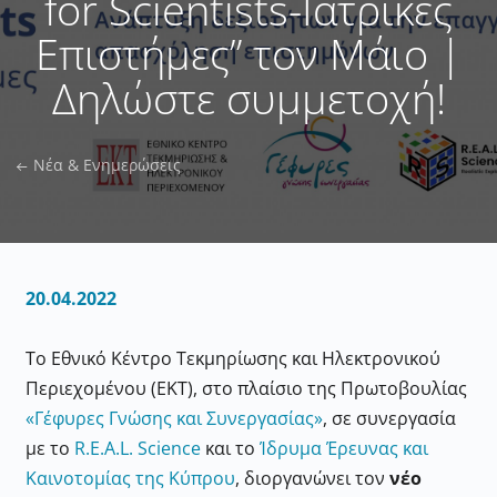
for Scientists-Ιατρικές
Επιστήμες” τον Μάιο |
Δηλώστε συμμετοχή!
Νέα & Ενημερώσεις
20.04.2022
Το Εθνικό Κέντρο Τεκμηρίωσης και Ηλεκτρονικού
Περιεχομένου (ΕΚΤ), στο πλαίσιο της Πρωτοβουλίας
«Γέφυρες Γνώσης και Συνεργασίας»
, σε συνεργασία
με το
R.E.A.L. Science
και το
Ίδρυμα Έρευνας και
Καινοτομίας της Κύπρου
, διοργανώνει τον
νέο